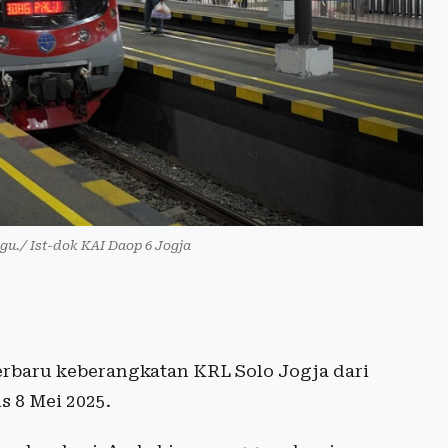
ugu./ Ist-dok KAI Daop 6 Jogja
terbaru keberangkatan KRL Solo Jogja dari
s 8 Mei 2025.