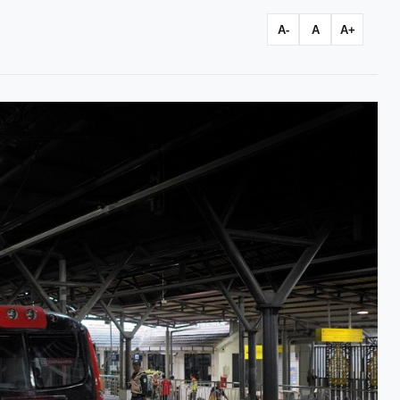
A-
A
A+