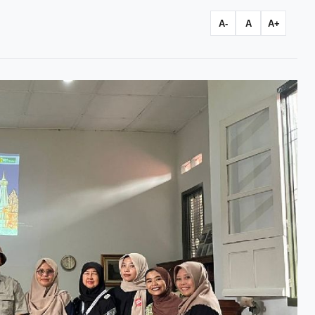
A-
A
A+