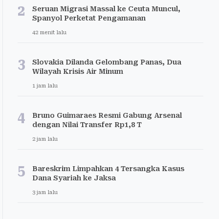
2
Seruan Migrasi Massal ke Ceuta Muncul,
Spanyol Perketat Pengamanan
42 menit lalu
3
Slovakia Dilanda Gelombang Panas, Dua
Wilayah Krisis Air Minum
1 jam lalu
4
Bruno Guimaraes Resmi Gabung Arsenal
dengan Nilai Transfer Rp1,8 T
2 jam lalu
5
Bareskrim Limpahkan 4 Tersangka Kasus
Dana Syariah ke Jaksa
3 jam lalu