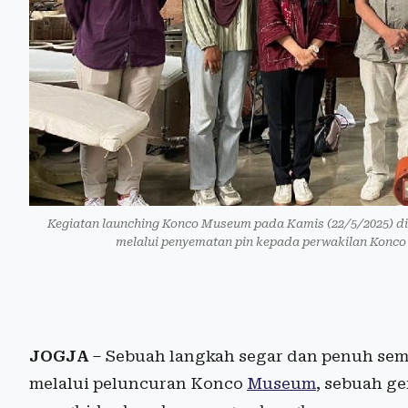
Kegiatan launching Konco Museum pada Kamis (22/5/2025) d
melalui penyematan pin kepada perwakilan Konco
JOGJA
– Sebuah langkah segar dan penuh sema
melalui peluncuran Konco
Museum
, sebuah g