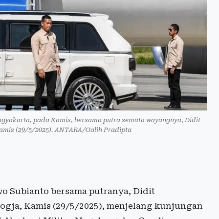
Yogyakarta, pada Kamis, bersama putra semata wayangnya, Didit
amis (29/5/2025). ANTARA/Galih Pradipta
o Subianto bersama putranya, Didit
Jogja, Kamis (29/5/2025), menjelang kunjungan