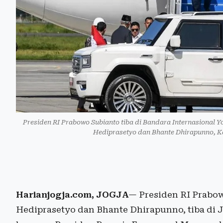
Presiden RI Prabowo Subianto tiba di Bandara Internasional 
Hediprasetyo dan Bhante Dhirapunno, K
Harianjogja.com, JOGJA
— Presiden RI Prabow
Hediprasetyo dan Bhante Dhirapunno, tiba di 