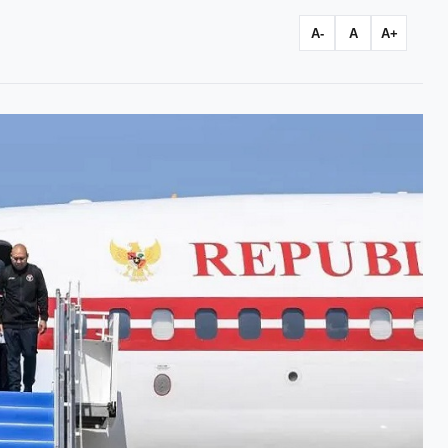
A-
A
A+