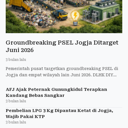
Groundbreaking PSEL Jogja Ditarget
Juni 2026
3 bulan lalu
Pemerintah pusat targetkan groundbreaking PSEL di
Jogja dan empat wilayah lain Juni 2026. DLHK DIY
tunggu pemenang lelang sambah jadi energi listrik
untuk atasi
AFJ Ajak Peternak Gunungkidul Terapkan
Kandang Bebas Sangkar
3 bulan lalu
Pembelian LPG 3 Kg Dipantau Ketat di Jogja,
Wajib Pakai KTP
3 bulan lalu