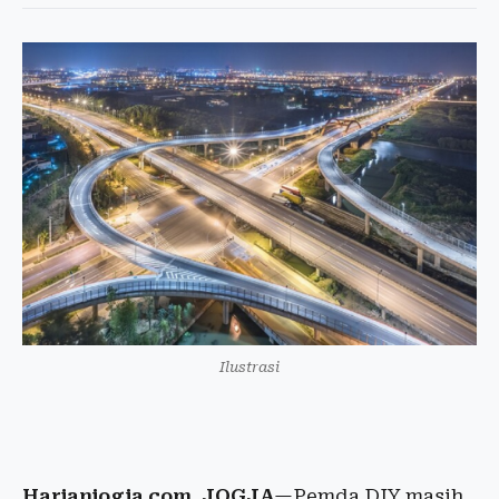
Ilustrasi
Harianjogja.com, JOGJA
—Pemda DIY masih