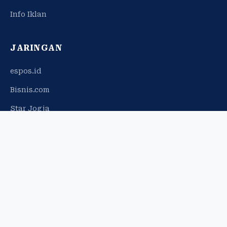
Info Iklan
JARINGAN
espos.id
Bisnis.com
Star Jogja