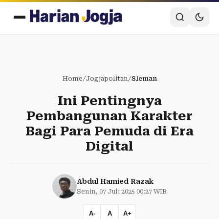
Home
/
Jogjapolitan
/
Sleman
Ini Pentingnya
Pembangunan Karakter
Bagi Para Pemuda di Era
Digital
Abdul Hamied Razak
Senin, 07 Juli 2025 00:27 WIB
A-
A
A+