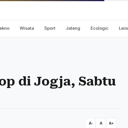
ekno
Wisata
Sport
Jateng
Ecologic
Leis
op di Jogja, Sabtu
A-
A
A+