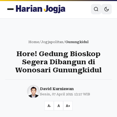
Home
/
Jogjapolitan
/
Gunungkidul
Hore! Gedung Bioskop
Segera Dibangun di
Wonosari Gunungkidul
David Kurniawan
Senin, 07 April 2025 13:27 WIB
A-
A
A+