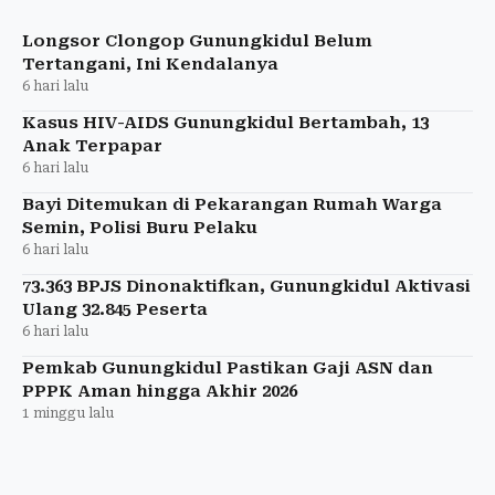
tangki air bersih telah disalurkan ke wilayah
terdampak kekeringan.
Longsor Clongop Gunungkidul Belum
Tertangani, Ini Kendalanya
6 hari lalu
Kasus HIV-AIDS Gunungkidul Bertambah, 13
Anak Terpapar
6 hari lalu
Bayi Ditemukan di Pekarangan Rumah Warga
Semin, Polisi Buru Pelaku
6 hari lalu
73.363 BPJS Dinonaktifkan, Gunungkidul Aktivasi
Ulang 32.845 Peserta
6 hari lalu
Pemkab Gunungkidul Pastikan Gaji ASN dan
PPPK Aman hingga Akhir 2026
1 minggu lalu