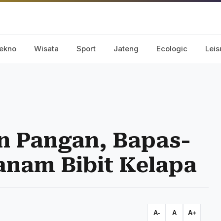
ekno
Wisata
Sport
Jateng
Ecologic
Leis
 Pangan, Bapas-
nam Bibit Kelapa
A-
A
A+