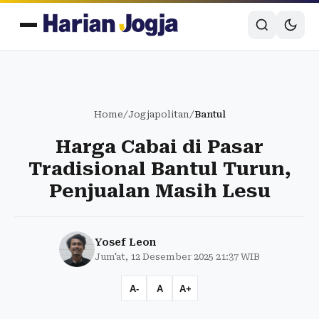
Home
/
Jogjapolitan
/
Bantul
Harga Cabai di Pasar
Tradisional Bantul Turun,
Penjualan Masih Lesu
Yosef Leon
Jum'at, 12 Desember 2025 21:37 WIB
A-
A
A+