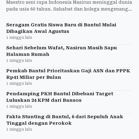
Maestro seni rupa Indonesia Nasirun meninggal dunia
pada usia 60 tahun. Sahabat dan kolega mengenang
hari-hari terakhir, tawa, serta warisan besar yang
ditingga
Seragam Gratis Siswa Baru di Bantul Mulai
Dibagikan Awal Agustus
1 minggu lalu
Sehari Sebelum Wafat, Nasirun Masih Sapu
Halaman Rumah
1 minggu lalu
Pemkab Bantul Prioritaskan Gaji ASN dan PPPK
Rp41 Miliar per Bulan
1 minggu lalu
Pendamping PKH Bantul Dibebani Target
Luluskan 24 KPM dari Bansos
1 minggu lalu
Fakta Stunting di Bantul, 6 dari Sepuluh Anak
Tinggal dengan Perokok
1 minggu lalu