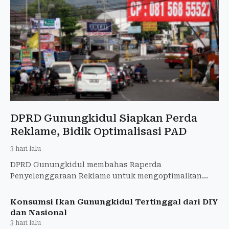
DPRD Gunungkidul Siapkan Perda
Reklame, Bidik Optimalisasi PAD
3 hari lalu
DPRD Gunungkidul membahas Raperda
Penyelenggaraan Reklame untuk mengoptimalkan
PAD, menata reklame, dan memperkuat kepastian
hukum.
Konsumsi Ikan Gunungkidul Tertinggal dari DIY
dan Nasional
3 hari lalu