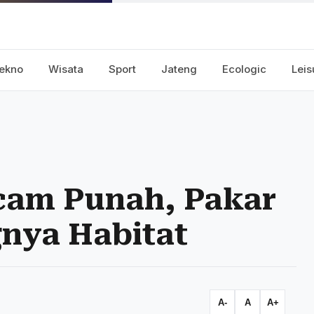
ekno
Wisata
Sport
Jateng
Ecologic
Leis
cam Punah, Pakar
nya Habitat
A-
A
A+