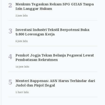
2
Menkum Tegaskan Rekam SPG GIIAS Tanpa
Izin Langgar Hukum
2 jam lalu
3
Investasi Industri Tekstil Berpotensi Buka
9.800 Lowongan Kerja
6 jam lalu
4
Pemkot Jogja Tekan Belanja Pegawai Lewat
Pembatasan Rekrutmen
14 jam lalu
5
Menteri Bappenas: ASN Harus Terhindar dari
Judol dan Pinjol Ilegal
1 hari lalu