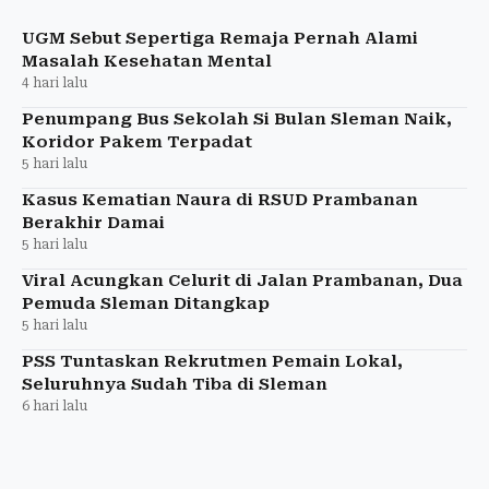
saat KKN ke tahap penyidikan. Pemeriksaan saksi
dijadwalkan berla
UGM Sebut Sepertiga Remaja Pernah Alami
Masalah Kesehatan Mental
4 hari lalu
Penumpang Bus Sekolah Si Bulan Sleman Naik,
Koridor Pakem Terpadat
5 hari lalu
Kasus Kematian Naura di RSUD Prambanan
Berakhir Damai
5 hari lalu
Viral Acungkan Celurit di Jalan Prambanan, Dua
Pemuda Sleman Ditangkap
5 hari lalu
PSS Tuntaskan Rekrutmen Pemain Lokal,
Seluruhnya Sudah Tiba di Sleman
6 hari lalu