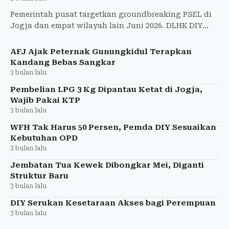
Pemerintah pusat targetkan groundbreaking PSEL di
Jogja dan empat wilayah lain Juni 2026. DLHK DIY
tunggu pemenang lelang sambah jadi energi listrik
untuk atasi
AFJ Ajak Peternak Gunungkidul Terapkan
Kandang Bebas Sangkar
3 bulan lalu
Pembelian LPG 3 Kg Dipantau Ketat di Jogja,
Wajib Pakai KTP
3 bulan lalu
WFH Tak Harus 50 Persen, Pemda DIY Sesuaikan
Kebutuhan OPD
3 bulan lalu
Jembatan Tua Kewek Dibongkar Mei, Diganti
Struktur Baru
3 bulan lalu
DIY Serukan Kesetaraan Akses bagi Perempuan
3 bulan lalu