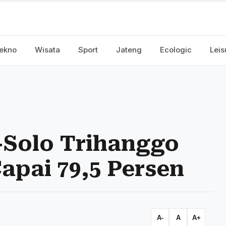
ekno
Wisata
Sport
Jateng
Ecologic
Leis
-Solo Trihanggo
apai 79,5 Persen
A-
A
A+