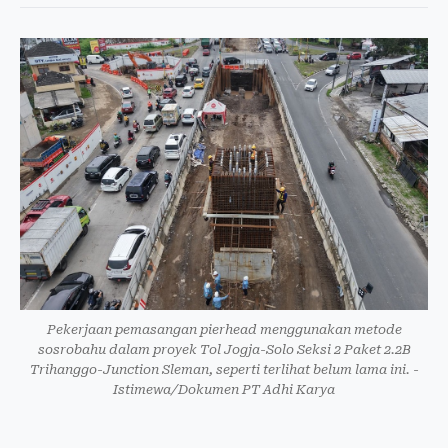
Pekerjaan pemasangan pierhead menggunakan metode
sosrobahu dalam proyek Tol Jogja-Solo Seksi 2 Paket 2.2B
Trihanggo-Junction Sleman, seperti terlihat belum lama ini. -
Istimewa/Dokumen PT Adhi Karya