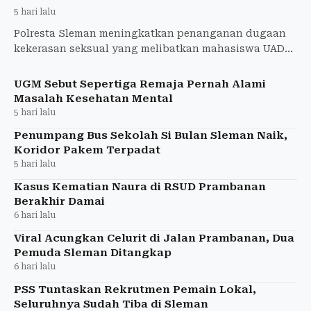
5 hari lalu
Polresta Sleman meningkatkan penanganan dugaan
kekerasan seksual yang melibatkan mahasiswa UAD
saat KKN ke tahap penyidikan. Pemeriksaan saksi
dijadwalkan berla
UGM Sebut Sepertiga Remaja Pernah Alami
Masalah Kesehatan Mental
5 hari lalu
Penumpang Bus Sekolah Si Bulan Sleman Naik,
Koridor Pakem Terpadat
5 hari lalu
Kasus Kematian Naura di RSUD Prambanan
Berakhir Damai
6 hari lalu
Viral Acungkan Celurit di Jalan Prambanan, Dua
Pemuda Sleman Ditangkap
6 hari lalu
PSS Tuntaskan Rekrutmen Pemain Lokal,
Seluruhnya Sudah Tiba di Sleman