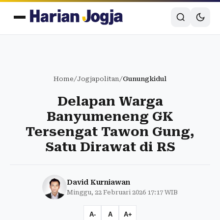
Home
/
Jogjapolitan
/
Gunungkidul
Delapan Warga
Banyumeneng GK
Tersengat Tawon Gung,
Satu Dirawat di RS
David Kurniawan
Minggu, 22 Februari 2026 17:17 WIB
A-
A
A+