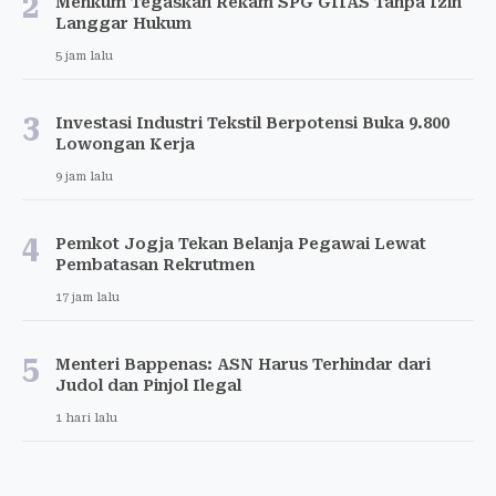
2
Menkum Tegaskan Rekam SPG GIIAS Tanpa Izin
Langgar Hukum
5 jam lalu
3
Investasi Industri Tekstil Berpotensi Buka 9.800
Lowongan Kerja
9 jam lalu
4
Pemkot Jogja Tekan Belanja Pegawai Lewat
Pembatasan Rekrutmen
17 jam lalu
5
Menteri Bappenas: ASN Harus Terhindar dari
Judol dan Pinjol Ilegal
1 hari lalu