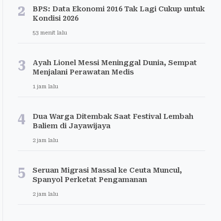
2
BPS: Data Ekonomi 2016 Tak Lagi Cukup untuk
Kondisi 2026
53 menit lalu
3
Ayah Lionel Messi Meninggal Dunia, Sempat
Menjalani Perawatan Medis
1 jam lalu
4
Dua Warga Ditembak Saat Festival Lembah
Baliem di Jayawijaya
2 jam lalu
5
Seruan Migrasi Massal ke Ceuta Muncul,
Spanyol Perketat Pengamanan
2 jam lalu