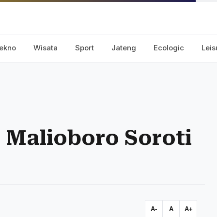
ekno
Wisata
Sport
Jateng
Ecologic
Leis
 Malioboro Soroti
A-
A
A+