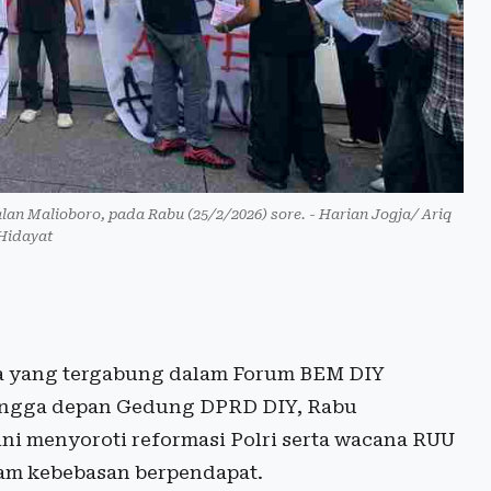
an Malioboro, pada Rabu (25/2/2026) sore. - Harian Jogja/ Ariq
 Hidayat
 yang tergabung dalam Forum BEM DIY
hingga depan Gedung DPRD DIY, Rabu
ini menyoroti reformasi Polri serta wacana RUU
cam kebebasan berpendapat.