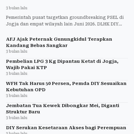
3 bulan lalu
Pemerintah pusat targetkan groundbreaking PSEL di
Jogja dan empat wilayah lain Juni 2026. DLHK DIY
tunggu pemenang lelang sambah jadi energi listrik
untuk atasi
AFJ Ajak Peternak Gunungkidul Terapkan
Kandang Bebas Sangkar
3 bulan lalu
Pembelian LPG 3 Kg Dipantau Ketat di Jogja,
Wajib Pakai KTP
3 bulan lalu
WFH Tak Harus 50 Persen, Pemda DIY Sesuaikan
Kebutuhan OPD
3 bulan lalu
Jembatan Tua Kewek Dibongkar Mei, Diganti
Struktur Baru
3 bulan lalu
DIY Serukan Kesetaraan Akses bagi Perempuan
3 bulan lalu