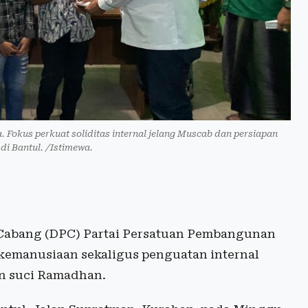
 Fokus perkuat soliditas internal jelang Muscab dan persiapan
di Bantul. /Istimewa.
abang (DPC) Partai Persatuan Pembangunan
kemanusiaan sekaligus penguatan internal
lan suci Ramadhan.