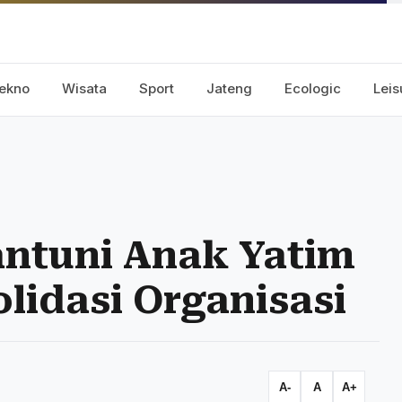
ekno
Wisata
Sport
Jateng
Ecologic
Leis
antuni Anak Yatim
lidasi Organisasi
A-
A
A+