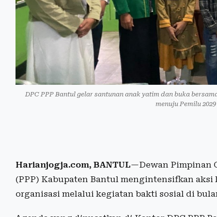
DPC PPP Bantul gelar santunan anak yatim dan buka bersama.
menuju Pemilu 2029 
Harianjogja.com, BANTUL
—Dewan Pimpinan C
(PPP) Kabupaten Bantul mengintensifkan aksi 
organisasi melalui kegiatan bakti sosial di bu