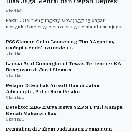
Bisa Jaga Mental dan Cegah Depresi
4 hari lalu
Pakar UGM mengungkap slow jogging dapat
mengaktifkan vagus nerve yang membantu menjaga
kesehatan mental, menurunkan risiko depresi, dan
menyehatkan tubuh.
PSS Sleman Gelar Launching Tim 8 Agustus,
Hadapi Kendal Tornado FC
5 hari lalu
Lansia Asal Gunungkidul Tewas Tertemper KA
Bengawan di Janti Sleman
5 hari lalu
Pelajar Ditembak Airsoft Gun di Jalan
Adisucipto, Polisi Buru Pelaku
5 hari lalu
Detektor MBG Karya Siswa SMPN 1 Turi Mampu
Kenali Makanan Basi
6 hari lalu
Pengajian di Pakem Jadi Ruang Penguatan