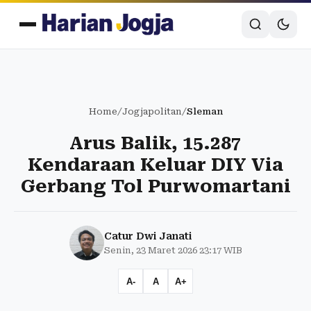
Home
/
Jogjapolitan
/
Sleman
Arus Balik, 15.287
Kendaraan Keluar DIY Via
Gerbang Tol Purwomartani
Catur Dwi Janati
Senin, 23 Maret 2026 23:17 WIB
A-
A
A+