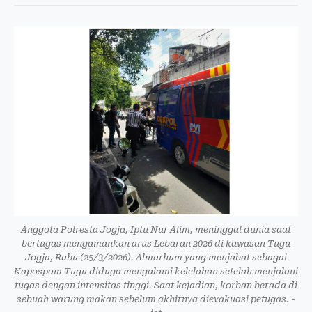
Anggota Polresta Jogja, Iptu Nur Alim, meninggal dunia saat
bertugas mengamankan arus Lebaran 2026 di kawasan Tugu
Jogja, Rabu (25/3/2026). Almarhum yang menjabat sebagai
Kapospam Tugu diduga mengalami kelelahan setelah menjalani
tugas dengan intensitas tinggi. Saat kejadian, korban berada di
sebuah warung makan sebelum akhirnya dievakuasi petugas. -