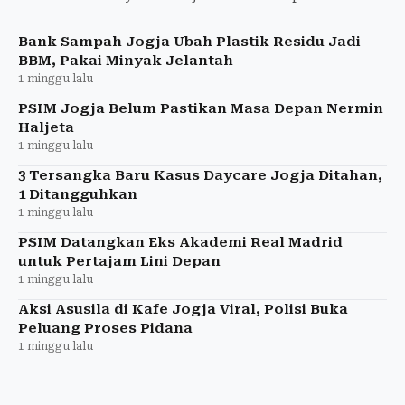
berdasarkan dugaan peran. Jumlah korban kini
mencapai 157 anak.
Bank Sampah Jogja Ubah Plastik Residu Jadi
BBM, Pakai Minyak Jelantah
1 minggu lalu
PSIM Jogja Belum Pastikan Masa Depan Nermin
Haljeta
1 minggu lalu
3 Tersangka Baru Kasus Daycare Jogja Ditahan,
1 Ditangguhkan
1 minggu lalu
PSIM Datangkan Eks Akademi Real Madrid
untuk Pertajam Lini Depan
1 minggu lalu
Aksi Asusila di Kafe Jogja Viral, Polisi Buka
Peluang Proses Pidana
1 minggu lalu