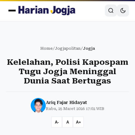
Home
/
Jogjapolitan
/
Jogja
Kelelahan, Polisi Kapospam
Tugu Jogja Meninggal
Dunia Saat Bertugas
Ariq Fajar Hidayat
Rabu, 25 Maret 2026 17:02 WIB
A-
A
A+