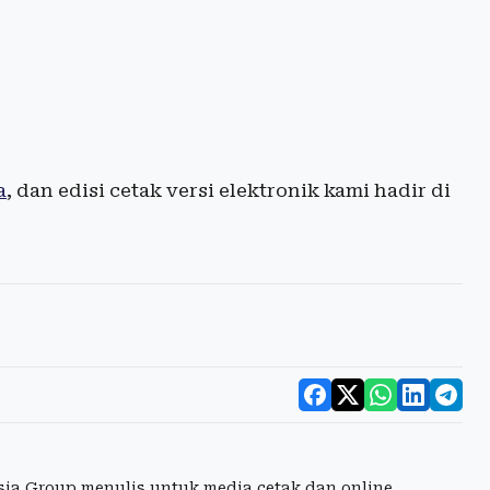
a
, dan edisi cetak versi elektronik kami hadir di
esia Group menulis untuk media cetak dan online