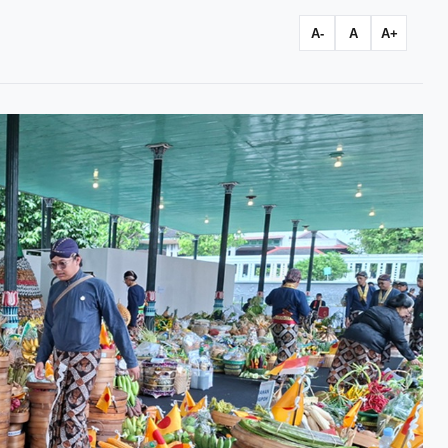
A-
A
A+