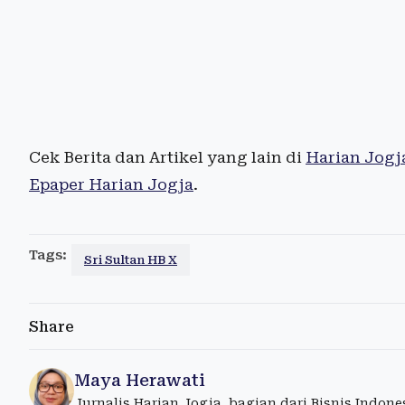
Cek Berita dan Artikel yang lain di
Harian Jogj
Epaper Harian Jogja
.
Tags:
Sri Sultan HB X
Share
Maya Herawati
Jurnalis Harian Jogja, bagian dari Bisnis Indon