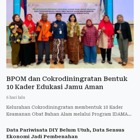
BPOM dan Cokrodiningratan Bentuk
10 Kader Edukasi Jamu Aman
6 hari lalu
Kelurahan Cokrodiningratan membentuk 10 Kader
Keamanan Obat Bahan Alam melalui Program IDAMAN
BPOM untuk mengedukasi masyarakat memilih jamu
aman.
Data Pariwisata DIY Belum Utuh, Data Sensus
Ekonomi Jadi Pembenahan