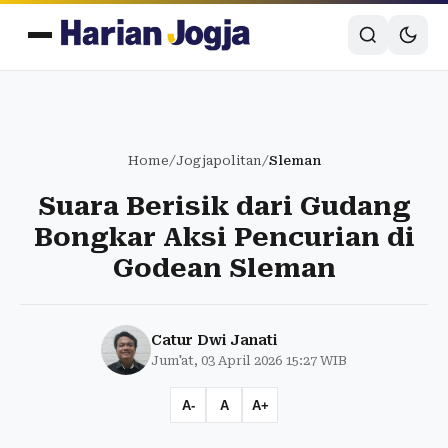
Home
/
Jogjapolitan
/
Sleman
Suara Berisik dari Gudang
Bongkar Aksi Pencurian di
Godean Sleman
Catur Dwi Janati
Jum'at, 03 April 2026 15:27 WIB
A-
A
A+