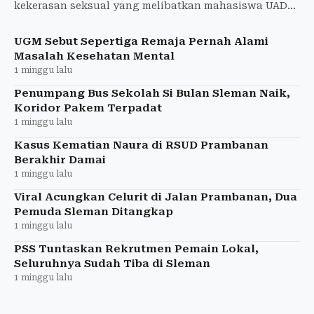
kekerasan seksual yang melibatkan mahasiswa UAD
saat KKN ke tahap penyidikan. Pemeriksaan saksi
dijadwalkan berla
UGM Sebut Sepertiga Remaja Pernah Alami
Masalah Kesehatan Mental
1 minggu lalu
Penumpang Bus Sekolah Si Bulan Sleman Naik,
Koridor Pakem Terpadat
1 minggu lalu
Kasus Kematian Naura di RSUD Prambanan
Berakhir Damai
1 minggu lalu
Viral Acungkan Celurit di Jalan Prambanan, Dua
Pemuda Sleman Ditangkap
1 minggu lalu
PSS Tuntaskan Rekrutmen Pemain Lokal,
Seluruhnya Sudah Tiba di Sleman
1 minggu lalu