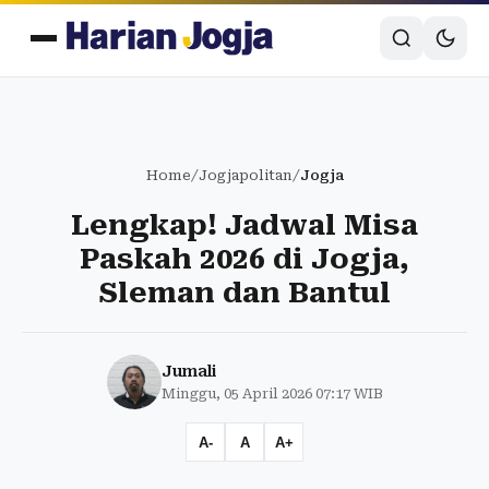
Home
/
Jogjapolitan
/
Jogja
Lengkap! Jadwal Misa
Paskah 2026 di Jogja,
Sleman dan Bantul
Jumali
Minggu, 05 April 2026 07:17 WIB
A-
A
A+