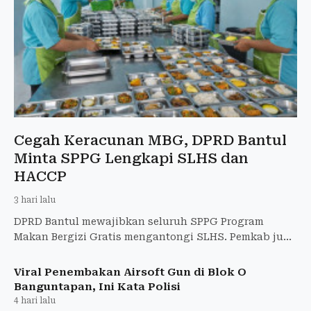
Cegah Keracunan MBG, DPRD Bantul
Minta SPPG Lengkapi SLHS dan
HACCP
3 hari lalu
DPRD Bantul mewajibkan seluruh SPPG Program
Makan Bergizi Gratis mengantongi SLHS. Pemkab juga
membentuk Satgas MBG beranggotakan 48 personel
untuk memperketat
Viral Penembakan Airsoft Gun di Blok O
Banguntapan, Ini Kata Polisi
4 hari lalu