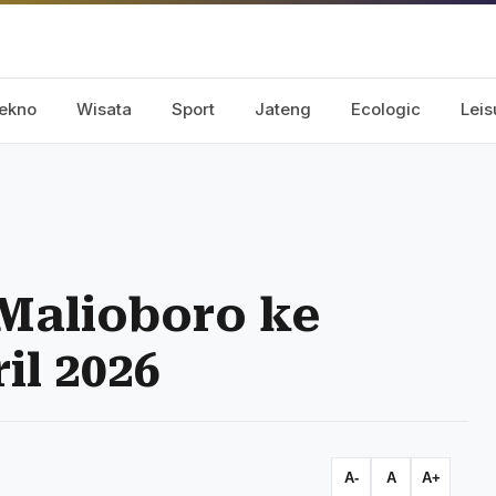
ekno
Wisata
Sport
Jateng
Ecologic
Leis
Malioboro ke
il 2026
A-
A
A+