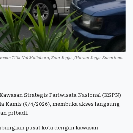
asan Titik Nol Malioboro, Kota Jogja. /Harian Jogja-Sunartono.
awasan Strategis Pariwisata Nasional (KSPN)
da Kamis (9/4/2026), membuka akses langsung
an pribadi.
hubungkan pusat kota dengan kawasan