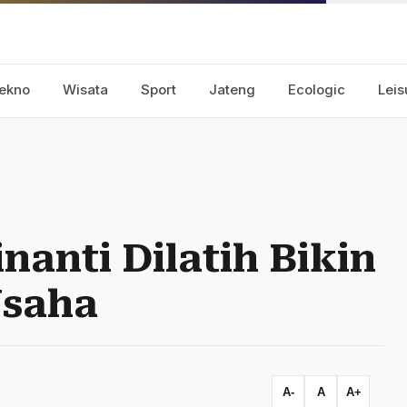
ekno
Wisata
Sport
Jateng
Ecologic
Leis
nanti Dilatih Bikin
Usaha
A-
A
A+