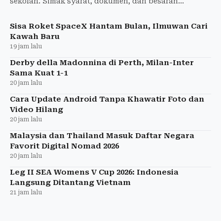
sekolah. Simak syarat, dokumen, dan besaran
bantuan SD Rp450 ribu hingga SMA Rp1,8 juta.
Sisa Roket SpaceX Hantam Bulan, Ilmuwan Cari
Kawah Baru
19 jam lalu
Derby della Madonnina di Perth, Milan-Inter
Sama Kuat 1-1
20 jam lalu
Cara Update Android Tanpa Khawatir Foto dan
Video Hilang
20 jam lalu
Malaysia dan Thailand Masuk Daftar Negara
Favorit Digital Nomad 2026
20 jam lalu
Leg II SEA Womens V Cup 2026: Indonesia
Langsung Ditantang Vietnam
21 jam lalu