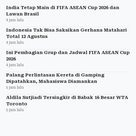
kronis
India Tetap Main di FIFA ASEAN Cup 2026 dan
Lawan Brasil
4 jam lalu
Indonesia Tak Bisa Saksikan Gerhana Matahari
Total 12 Agustus
4 jam lalu
Ini Pembagian Grup dan Jadwal FIFA ASEAN Cup
2026
4 jam lalu
Palang Perlintasan Kereta di Gamping
Dipatahkan, Mahasiswa Diamankan
5 jam lalu
Aldila Sutjiadi Tersingkir di Babak 16 Besar WTA
Toronto
5 jam lalu