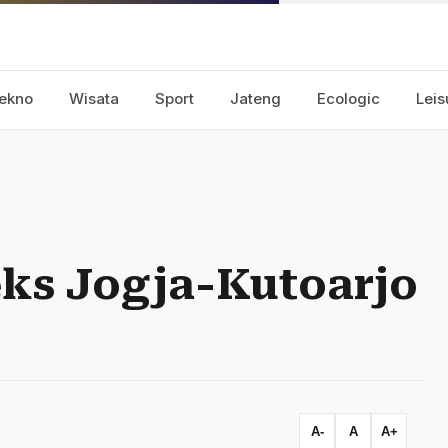
ekno
Wisata
Sport
Jateng
Ecologic
Leis
ks Jogja-Kutoarjo
A-
A
A+