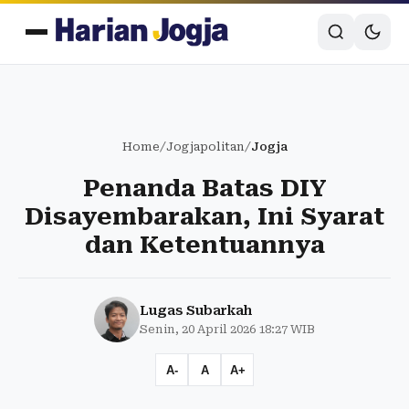
Home
/
Jogjapolitan
/
Jogja
Penanda Batas DIY
Disayembarakan, Ini Syarat
dan Ketentuannya
Lugas Subarkah
Senin, 20 April 2026 18:27 WIB
A-
A
A+