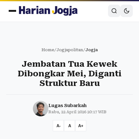
Home
/
Jogjapolitan
/
Jogja
Jembatan Tua Kewek
Dibongkar Mei, Diganti
Struktur Baru
Lugas Subarkah
Rabu, 22 April 2026 20:17 WIB
A-
A
A+