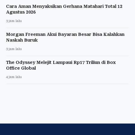
Cara Aman Menyaksikan Gerhana Matahari Total 12
Agustus 2026
3 jam lalu
Morgan Freeman Akui Bayaran Besar Bisa Kalahkan
Naskah Buruk
3 jam lalu
The Odyssey Melejit Lampaui Rp17 Triliun di Box
Office Global
4 jam lalu