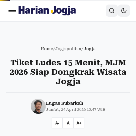
Home
/
Jogjapolitan
/
Jogja
Tiket Ludes 15 Menit, MJM
2026 Siap Dongkrak Wisata
Jogja
Lugas Subarkah
Jum'at, 24 April 2026 10:47 WIB
A-
A
A+