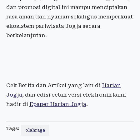
dan promosi digital ini mampu menciptakan
rasa aman dan nyaman sekaligus memperkuat
ekosistem pariwisata Jogja secara
berkelanjutan.
Cek Berita dan Artikel yang lain di
Harian
Jogja
, dan edisi cetak versi elektronik kami
hadir di
Epaper Harian Jogja
.
Tags:
olahraga