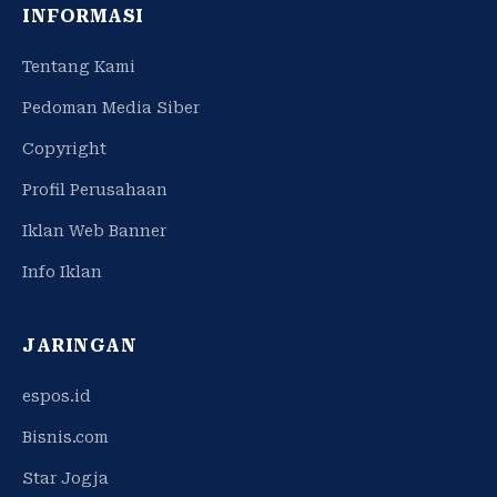
INFORMASI
Tentang Kami
Pedoman Media Siber
Copyright
Profil Perusahaan
Iklan Web Banner
Info Iklan
JARINGAN
espos.id
Bisnis.com
Star Jogja