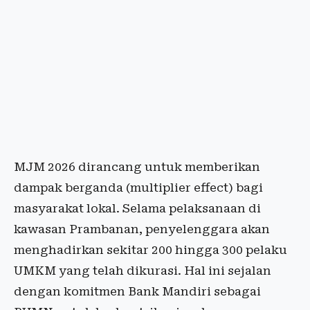
MJM 2026 dirancang untuk memberikan
dampak berganda (multiplier effect) bagi
masyarakat lokal. Selama pelaksanaan di
kawasan Prambanan, penyelenggara akan
menghadirkan sekitar 200 hingga 300 pelaku
UMKM yang telah dikurasi. Hal ini sejalan
dengan komitmen Bank Mandiri sebagai