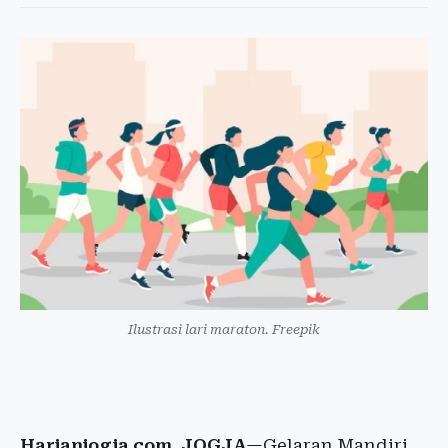
Ilustrasi lari maraton. Freepik
Harianjogja.com, JOGJA
—Gelaran Mandiri