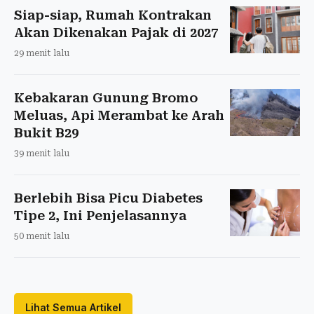
Siap-siap, Rumah Kontrakan
Akan Dikenakan Pajak di 2027
29 menit lalu
Kebakaran Gunung Bromo
Meluas, Api Merambat ke Arah
Bukit B29
39 menit lalu
Berlebih Bisa Picu Diabetes
Tipe 2, Ini Penjelasannya
50 menit lalu
Lihat Semua Artikel