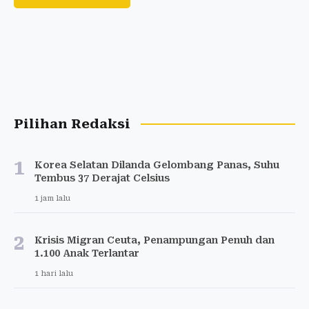
Pilihan Redaksi
1
Korea Selatan Dilanda Gelombang Panas, Suhu
Tembus 37 Derajat Celsius
1 jam lalu
2
Krisis Migran Ceuta, Penampungan Penuh dan
1.100 Anak Terlantar
1 hari lalu