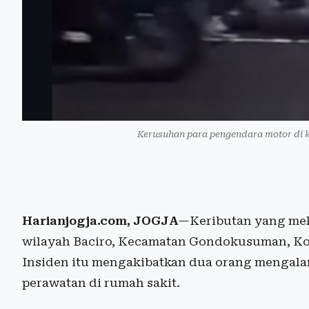
Kerusuhan para pengendara motor di k
Harianjogja.com, JOGJA
—Keributan yang mel
wilayah Baciro, Kecamatan Gondokusuman, Kota
Insiden itu mengakibatkan dua orang mengalam
perawatan di rumah sakit.