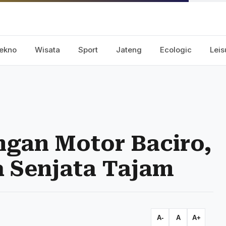
ekno
Wisata
Sport
Jateng
Ecologic
Leis
gan Motor Baciro,
a Senjata Tajam
A-
A
A+