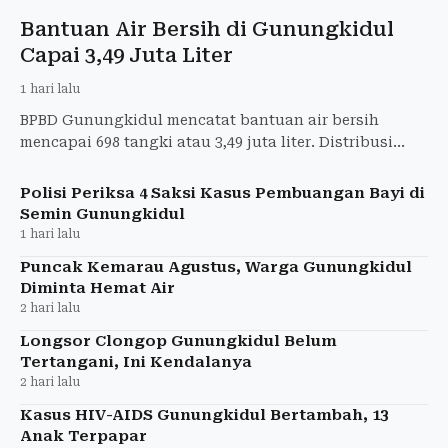
Bantuan Air Bersih di Gunungkidul
Capai 3,49 Juta Liter
1 hari lalu
BPBD Gunungkidul mencatat bantuan air bersih
mencapai 698 tangki atau 3,49 juta liter. Distribusi
diperkirakan berlanjut hingga musim kemarau
berakhir.
Polisi Periksa 4 Saksi Kasus Pembuangan Bayi di
Semin Gunungkidul
1 hari lalu
Puncak Kemarau Agustus, Warga Gunungkidul
Diminta Hemat Air
2 hari lalu
Longsor Clongop Gunungkidul Belum
Tertangani, Ini Kendalanya
2 hari lalu
Kasus HIV-AIDS Gunungkidul Bertambah, 13
Anak Terpapar