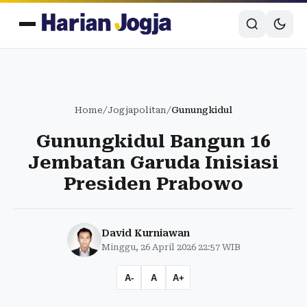
Home
/
Jogjapolitan
/
Gunungkidul
Gunungkidul Bangun 16
Jembatan Garuda Inisiasi
Presiden Prabowo
David Kurniawan
Minggu, 26 April 2026 22:57 WIB
A-
A
A+