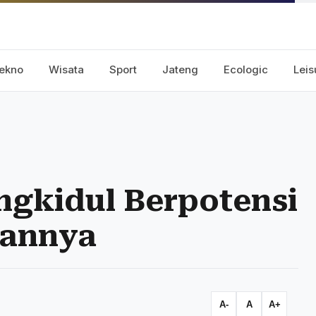
ekno
Wisata
Sport
Jateng
Ecologic
Leis
ngkidul Berpotensi
sannya
A-
A
A+