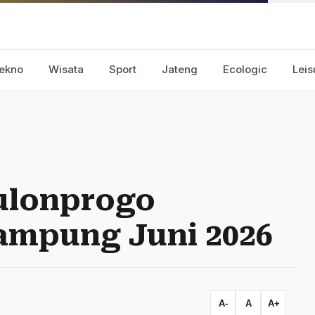
ekno
Wisata
Sport
Jateng
Ecologic
Leis
ulonprogo
ampung Juni 2026
A-
A
A+