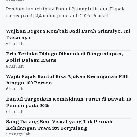
Pendapatan retribusi Pantai Parangtritis dan Depok
mencapai Rp2,4 miliar pada Juli 2026. Pemkal
Parangtritis mengevaluasi layanan dan optimistis
target PAD wisa
Wajiran Segera Kembali Jadi Lurah Srimulyo, Ini
Dasarnya
5 hari lalu
Pria Terluka Diduga Dibacok di Banguntapan,
Polisi Dalami Kasus
5 hari lalu
Wajib Pajak Bantul Bisa Ajukan Keringanan PBB
hingga 100 Persen
6 hari lalu
Bantul Targetkan Kemiskinan Turun di Bawah 10
Persen pada 2026
6 hari lalu
Sang Dalang Seni Visual yang Tak Pernah
Kehilangan Tawa itu Berpulang
1 minggu lalu