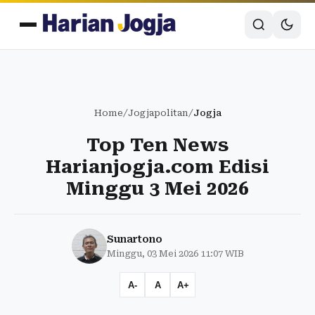
Home
/
Jogjapolitan
/
Jogja
Top Ten News
Harianjogja.com Edisi
Minggu 3 Mei 2026
Sunartono
Minggu, 03 Mei 2026 11:07 WIB
A-
A
A+