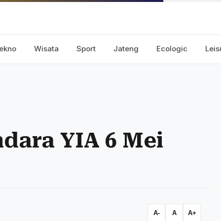
ekno
Wisata
Sport
Jateng
Ecologic
Leis
dara YIA 6 Mei
A-
A
A+