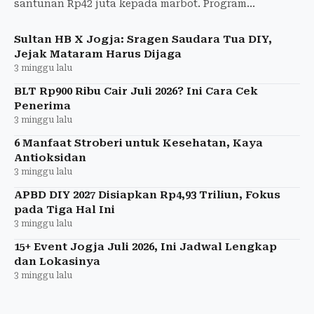
santunan Rp42 juta kepada marbot. Program
perlindungan ini hasil kolaborasi BPJamsostek,
Baznas, BSI, dan Pemkab Slem
Sultan HB X Jogja: Sragen Saudara Tua DIY,
Jejak Mataram Harus Dijaga
3 minggu lalu
BLT Rp900 Ribu Cair Juli 2026? Ini Cara Cek
Penerima
3 minggu lalu
6 Manfaat Stroberi untuk Kesehatan, Kaya
Antioksidan
3 minggu lalu
APBD DIY 2027 Disiapkan Rp4,93 Triliun, Fokus
pada Tiga Hal Ini
3 minggu lalu
15+ Event Jogja Juli 2026, Ini Jadwal Lengkap
dan Lokasinya
3 minggu lalu