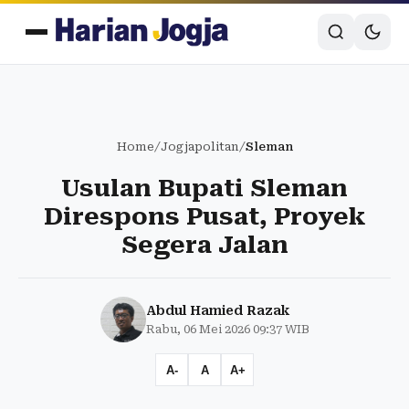
Home
/
Jogjapolitan
/
Sleman
Usulan Bupati Sleman
Direspons Pusat, Proyek
Segera Jalan
Abdul Hamied Razak
Rabu, 06 Mei 2026 09:37 WIB
A-
A
A+