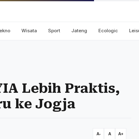
ekno
Wisata
Sport
Jateng
Ecologic
Leis
IA Lebih Praktis,
u ke Jogja
A-
A
A+