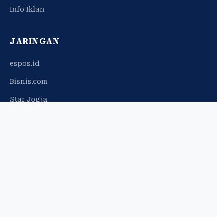
Info Iklan
JARINGAN
espos.id
Bisnis.com
Star Jogja