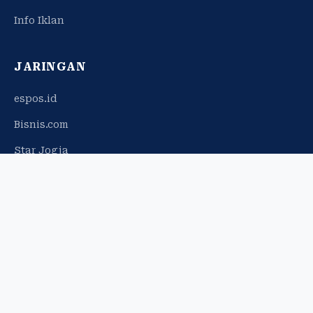
Info Iklan
JARINGAN
espos.id
Bisnis.com
Star Jogja