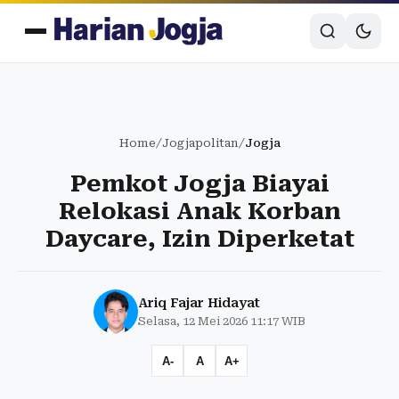
Home
/
Jogjapolitan
/
Jogja
Pemkot Jogja Biayai
Relokasi Anak Korban
Daycare, Izin Diperketat
Ariq Fajar Hidayat
Selasa, 12 Mei 2026 11:17 WIB
A-
A
A+