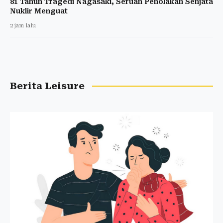
81 Tahun Tragedi Nagasaki, Seruan Penolakan Senjata
Nuklir Menguat
2 jam lalu
Berita Leisure