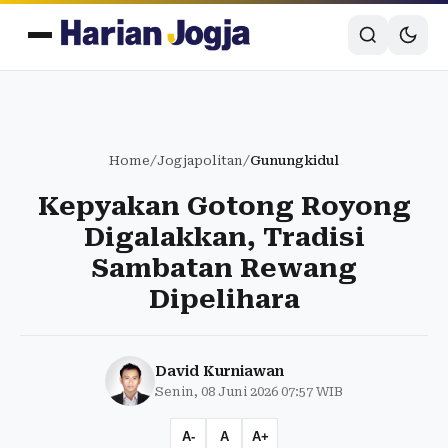
Home
/
Jogjapolitan
/
Gunungkidul
Kepyakan Gotong Royong
Digalakkan, Tradisi
Sambatan Rewang
Dipelihara
David Kurniawan
Senin, 08 Juni 2026 07:57 WIB
A-
A
A+