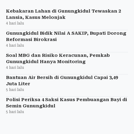
merusak area pertanian yang dimiliki karena bisa
gagal panen.
Kebakaran Lahan di Gunungkidul Tewaskan 2
Lansia, Kasus Melonjak
4 hari lalu
Gunungkidul Bidik Nilai A SAKIP, Bupati Dorong
Reformasi Birokrasi
4 hari lalu
Soal MBG dan Risiko Keracunan, Pemkab
Gunungkidul Hanya Monitoring
4 hari lalu
Bantuan Air Bersih di Gunungkidul Capai 3,49
Juta Liter
5 hari lalu
Polisi Periksa 4 Saksi Kasus Pembuangan Bayi di
Semin Gunungkidul
5 hari lalu