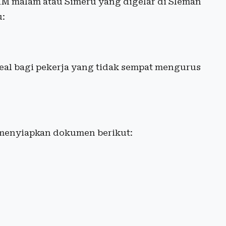
IM malam atau Simeru yang digelar di Sleman
u:
deal bagi pekerja yang tidak sempat mengurus
 menyiapkan dokumen berikut: