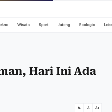
ekno
Wisata
Sport
Jateng
Ecologic
Leis
eman, Hari Ini Ada
A-
A
A+