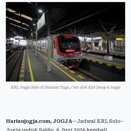
KRL Jogja Solo di Stasiun Tugu./ Ist-dok KAI Daop 6 Jogja
Harianjogja.com, JOGJA
—Jadwal KRL Solo–
Jogja untuk Sabtu, 6 Juni 2026 kembali