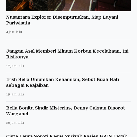
Nusantara Explorer Disempurnakan, Siap Layani
Pariwisata
4 jam lalu
Jangan Asal Memberi Minum Korban Kecelakaan, Ini
Risikonya
17 jam lalu
Irish Bella Umumkan Kehamilan, Sebut Buah Hati
sebagai Keajaiban
19 jam lalu
Bella Bonita Sindir Misterius, Denny Caknan Disorot
Warganet
20 jam lalu
Cinta Laura Soroti Kasus Yurizal: Pasien BPJS Layak