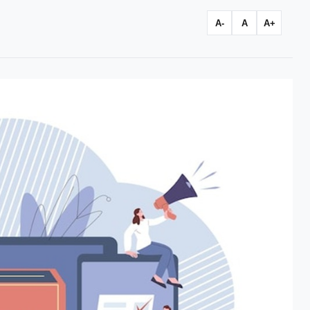
A-
A
A+